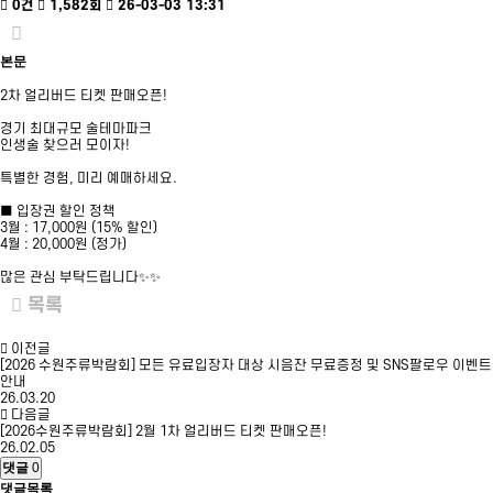
0건
1,582회
26-03-03 13:31
본문
2차 얼리버드 티켓 판매오픈!
경기 최대규모 술테마파크
인생술 찾으러 모이자!
특별한 경험, 미리 예매하세요.
■ 입장권 할인 정책
3월 : 17,000원 (15% 할인)
4월 : 20,000원 (정가)
많은 관심 부탁드립니다✨✨
목록
이전글
[2026 수원주류박람회] 모든 유료입장자 대상 시음잔 무료증정 및 SNS팔로우 이벤트
안내
26.03.20
다음글
[2026수원주류박람회] 2월 1차 얼리버드 티켓 판매오픈!
26.02.05
댓글
0
댓글목록